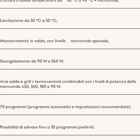
Cottura a bassa temperatura da 30 °C a 90 °C + microonde,
Lievitazione da 30 °C a 50 °C,
Mantenimento in caldo, con livello microonde speciale,
Scongelamento da 90 W a 360 W.
Aria calda e grill + termoventola combinabili con i livelli di potenza delle
microonde 450, 360, 180 e 90 W.
70 programmi (programmi automatici e impostazioni raccomandate).
Possibilità di salvare fino a 30 programmi preferiti.