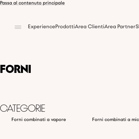
Passa al contenuto principale
Experience
Prodotti
Area Clienti
Area Partner
S
Forni
Categorie
Forni combinati a vapore
Forni combinati a mi