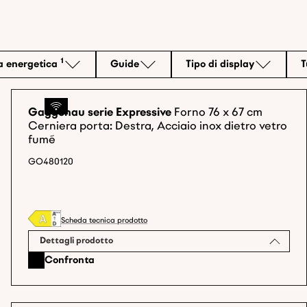
Nota 1: In una scala di classi di efficienza energetica da A+++ a D
1
za energetica
Guide
Tipo di display
T
Gaggenau serie Expressive
Forno 76 x 67 cm
Cerniera porta: Destra, Acciaio inox dietro vetro
fumé
GO480120
Scheda tecnica prodotto
Dettagli prodotto
Confronta