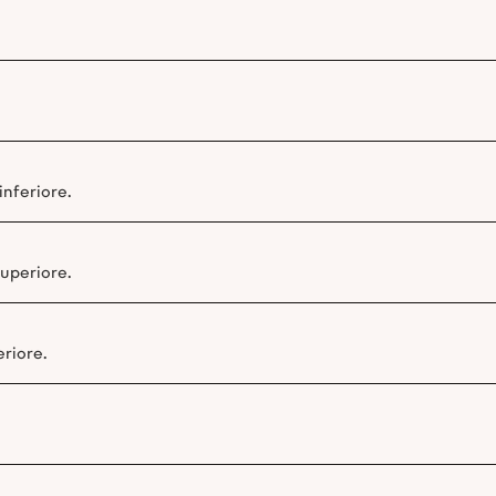
inferiore.
superiore.
eriore.