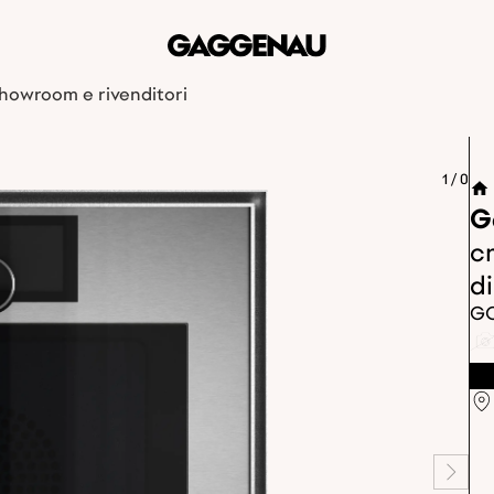
howroom e rivenditori
1
/
0
G
c
d
GO