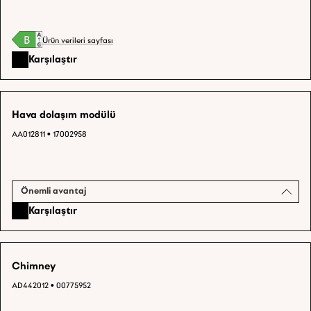
Ürün verileri sayfası
Karşılaştır
Hava dolaşım modülü
AA012811 • 17002958
Önemli avantaj
Karşılaştır
Chimney
AD442012 • 00775952