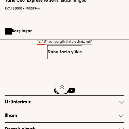
Vario Cool Expressive Serisi
Black hinges
RVA426000 • 17008944
Karşılaştır
12 / 81 sonuç görüntülediniz mi?
Daha fazla yükle
Ürünlerimiz
İlham