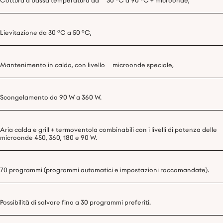
Cottura a bassa temperatura da 30 °C a 90 °C + microonde,
Lievitazione da 30 °C a 50 °C,
Mantenimento in caldo, con livello microonde speciale,
Scongelamento da 90 W a 360 W.
Aria calda e grill + termoventola combinabili con i livelli di potenza delle
microonde 450, 360, 180 e 90 W.
70 programmi (programmi automatici e impostazioni raccomandate).
Possibilità di salvare fino a 30 programmi preferiti.